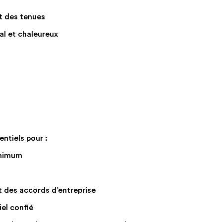
t des tenues
l et chaleureux
ntiels pour :
inimum
t des accords d’entreprise
el confié