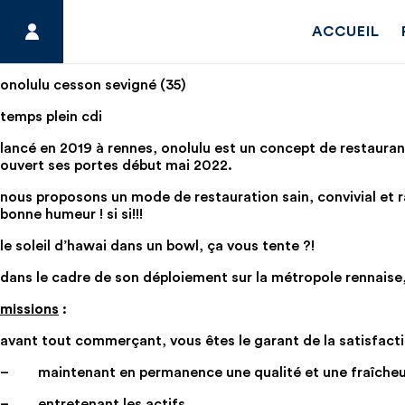
ACCUEIL
onolulu cesson sevigné (35)
temps plein cdi
lancé en 2019 à rennes, onolulu est un concept de restaurant
ouvert ses portes début mai 2022.
nous proposons un mode de restauration sain, convivial et rap
bonne humeur ! si si!!!
le soleil d’hawai dans un bowl, ça vous tente ?!
dans le cadre de son déploiement sur la métropole rennais
missions
:
avant tout commerçant, vous êtes le garant de la satisfactio
– maintenant en permanence une qualité et une fraîcheur
– entretenant les actifs