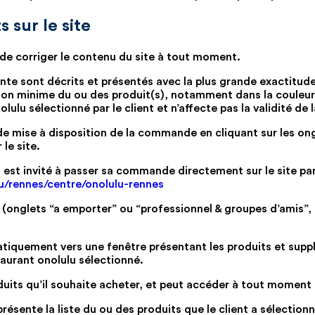
 sur le site
t de corriger le contenu du site à tout moment.
vente sont décrits et présentés avec la plus grande exactitu
ion minime du ou des produit(s), notamment dans la couleur 
lulu sélectionné par le client et n’affecte pas la validité de 
 de mise à disposition de la commande en cliquant sur les ong
le site.
ent est invité à passer sa commande directement sur le site pa
nu/rennes/centre/onolulu-rennes
 (onglets “a emporter” ou “professionnel & groupes d’amis”, le
omatiquement vers une fenêtre présentant les produits et su
staurant onolulu sélectionné.
produits qu’il souhaite acheter, et peut accéder à tout momen
résente la liste du ou des produits que le client a sélection