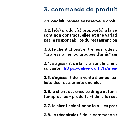
3. commande de produits
3.1. onolulu rennes se réserve le droi
3.2. le(s) produit(s) proposé(s) à la 
sont non contractuelles et une variat
pas la responsabilité du restaurant ono
3.3. le client choisit entre les modes
“professionnel ou groupes d’amis” sur 
3.4. s’agissant de la livraison, le cli
suivante :
https://deliveroo.fr/fr/me
3.5. s’agissant de la vente à emporter
liste des restaurants onolulu.
3.6. e client est ensuite dirigé aut
(ci-après les « produits ») dans le re
3.7. le client sélectionne le ou les 
3.8. le récapitulatif de la commande p