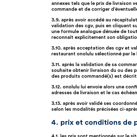
annexes tels que le prix de livraison 
commande et de corriger d’éventuell
3.9. après avoir accédé au récapitul
validation des cgv, puis en cliquant 
une formule analogue dénuée de toute 
reconnaît explicitement son obligat
3.10. après acceptation des cgv et v
restaurant onolulu sélectionné par le 
3.11. après la validation de sa comman
souhaite obtenir livraison du ou des 
des produits commandé(s) est décrit à
3.12. onolulu lui envoie alors une c
adresses de livraison et le cas échéa
3.13. après avoir validé ses coordonn
selon les modalités précisées ci-aprè
4. prix et conditions d
4.1. les prix sont mentionnés sur le s