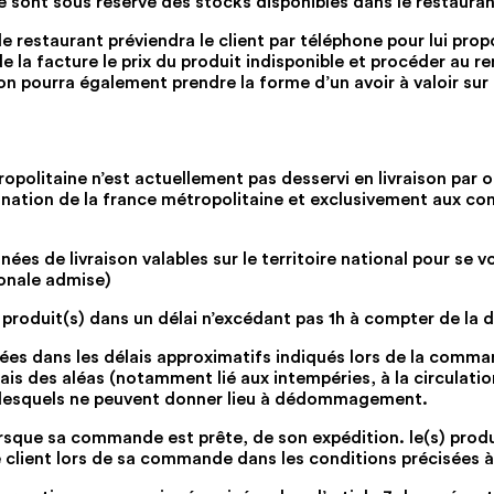
e le sont sous réserve des stocks disponibles dans le restauran
e restaurant préviendra le client par téléphone pour lui prop
de la facture le prix du produit indisponible et procéder a
tion pourra également prendre la forme d’un avoir à valoir s
tropolitaine n’est actuellement pas desservi en livraison par o
estination de la france métropolitaine et exclusivement aux 
nées de livraison valables sur le territoire national pour se vo
ionale admise)
les produit(s) dans un délai n’excédant pas 1h à compter de l
uées dans les délais approximatifs indiqués lors de la command
mais des aléas (notamment lié aux intempéries, à la circulat
, lesquels ne peuvent donner lieu à dédommagement.
 lorsque sa commande est prête, de son expédition. le(s) prod
le client lors de sa commande dans les conditions précisées à 