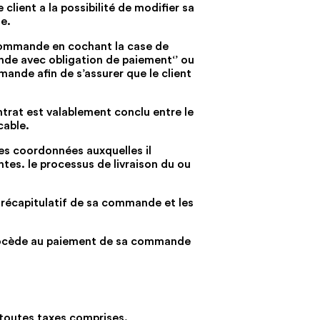
client a la possibilité de modifier sa
e.
 commande en cochant la case de
ande avec obligation de paiement‘’ ou
ande afin de s’assurer que le client
trat est valablement conclu entre le
cable.
les coordonnées auxquelles il
ntes. le processus de livraison du ou
 récapitulatif de sa commande et les
t procède au paiement de sa commande
t toutes taxes comprises.