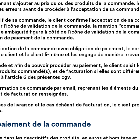
venant s’ajouter au prix du ou des produits de la commande. le 
es erreurs avant de procéder à l’acceptation de sa command
atif de sa commande, le client confirme l’acceptation de sa
sur l’icône de validation de la commande. la mention ‘’comm
ambiguïté figure à côté de l’icône de validation de la comm
ion de paiement de la commande.
alidation de la commande avec obligation de paiement, le con
le client et le client li-même et les engage de manière irrévo
de et afin de pouvoir procéder au paiement, le client saisit 
produits commandé(s), et de facturation si elles sont différe
 l’article 6 des présentes cgv.
onfirmation de commande par email, reprenant les éléments du
nt de facturation renseignées.
ées de livraison et le cas échéant de facturation, le clien
s.
e paiement de la commande
ite dans les descriptifs des produits, en euros et hors taxe e