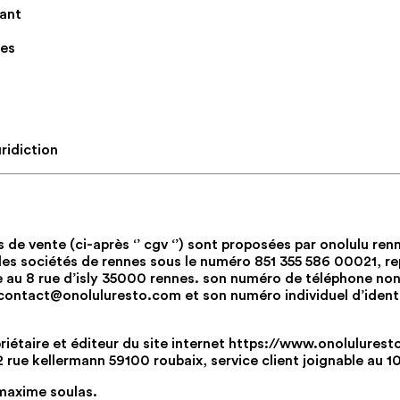
ant
les
uridiction
s de vente (ci-après ‘’ cgv ‘’) sont proposées par onolulu ren
des sociétés de rennes sous le numéro 851 355 586 00021, r
ée au 8 rue d’isly 35000 rennes. son numéro de téléphone non
 contact@onoluluresto.com et son numéro individuel d’ident
riétaire et éditeur du site internet https://www.onoluluresto.co
2 rue kellermann 59100 roubaix, service client joignable au 1
t maxime soulas.