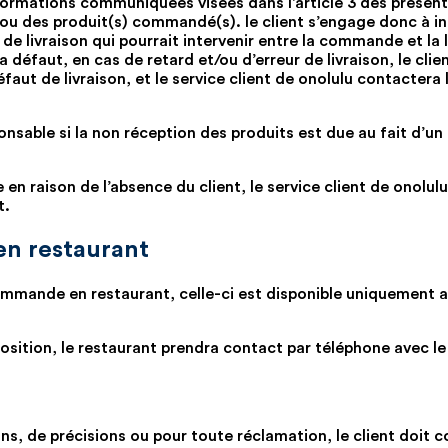
informations communiquées visées dans l’article 3 des présent
u ou des produit(s) commandé(s). le client s’engage donc à 
e livraison qui pourrait intervenir entre la commande et la l
 a défaut, en cas de retard et/ou d’erreur de livraison, le cl
faut de livraison, et le service client de onolulu contactera 
onsable si la non réception des produits est due au fait d’un
n raison de l’absence du client, le service client de onolulu
t.
en restaurant
 commande en restaurant, celle-ci est disponible uniquement a
position, le restaurant prendra contact par téléphone avec le 
, de précisions ou pour toute réclamation, le client doit con