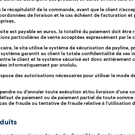
 le récapitulatif de la commande, avant que le client n’accep
ordonnées de livraison et le cas échéant de facturation e
prises.
site est payable en euros. la totalité du paiement doit être 
tions particulières de vente acceptées expressément par le cl
aire, le site utilise le système de sécurisation de payline, p
système garantit au client la totale confidentialité de ses 
 entre le client et le système sécurisé est donc entièrement
kées informatiquement par onolulu.
l dispose des autorisations nécessaires pour utiliser le mode d
uspendre ou d’annuler toute exécution et/ou livraison d’une
défaut de paiement ou de paiement partiel de toute somme qui
as de fraude ou tentative de fraude relative à l’utilisation 
oduits