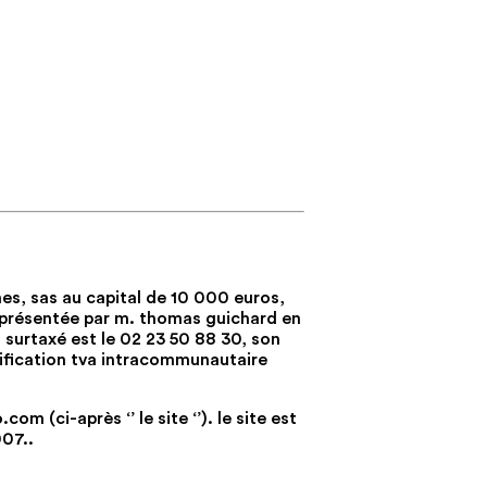
nes, sas au capital de 10 000 euros,
eprésentée par m. thomas guichard en
 surtaxé est le 02 23 50 88 30, son
ification tva intracommunautaire
m (ci-après ‘’ le site ‘’). le site est
007..