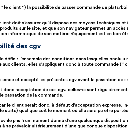
s ‘’ le client ‘’) la possibilité de passer commande de plats/bo
le client doit s’assurer qu’il dispose des moyens techniques e
 produits sur le site, et que son navigateur permet un accès sé
tion informatique de son matériel/équipement est en bon état
ilité des cgv
 de définir l’ensemble des conditions dans lesquelles onolulu
ite aux clients. elles s’appliquent donc à toute commande (‘’
naissance et accepté les présentes cgv avant la passation de
t donc acceptation de ces cgv. celles-ci sont régulièrement 
te de passation de la commande.
par le client serait donc, à défaut d’acceptation expresse, i
e state) quel que soit le moment où elle aura pu être porté
 prévale pas à un moment donné d’une quelconque disposition
 à se prévaloir ultérieurement d’une quelconque disposition