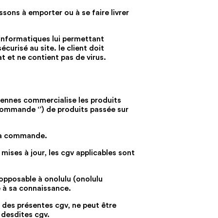
issons à emporter ou à se faire livrer
t informatiques lui permettant
curisé au site. le client doit
 et ne contient pas de virus.
 rennes commercialise les produits
 commande ‘’) de produits passée sur
 sa commande.
mises à jour, les cgv applicables sont
nopposable à onolulu (onolulu
e à sa connaissance.
 des présentes cgv, ne peut être
 desdites cgv.